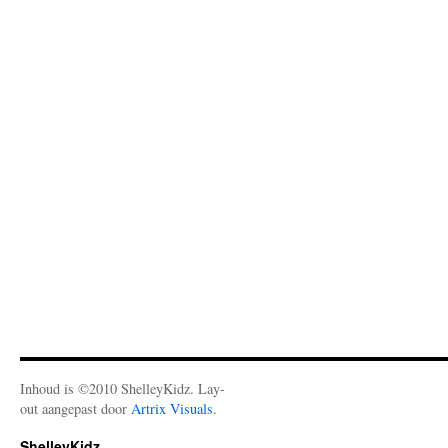
Inhoud is ©2010 ShelleyKidz. Lay-
out aangepast door
Artrix Visuals
.
ShelleyKidz