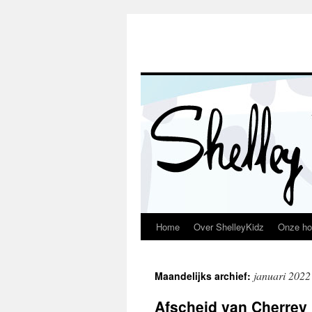
Home
Over ShelleyKidz
Onze ho
Spring
naar
januari 2022
Maandelijks archief:
inhoud
Afscheid van Cherrey