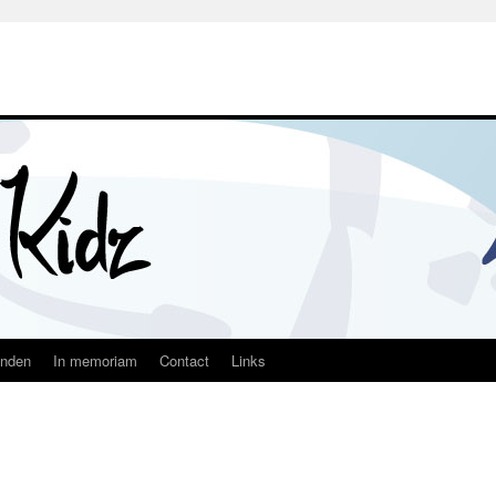
nden
In memoriam
Contact
Links