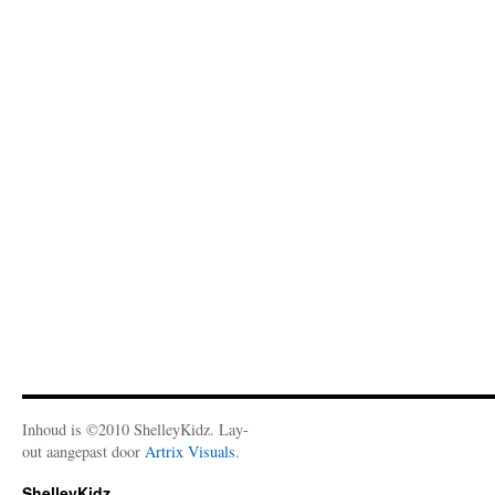
Inhoud is ©2010 ShelleyKidz. Lay-
out aangepast door
Artrix Visuals
.
ShelleyKidz