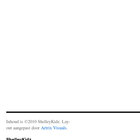
Inhoud is ©2010 ShelleyKidz. Lay-
out aangepast door
Artrix Visuals
.
ShelleyKidz