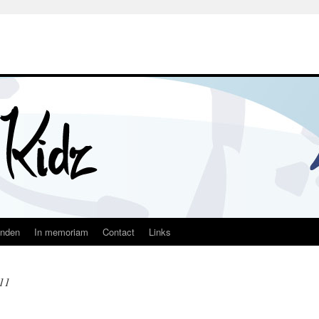
nden
In memoriam
Contact
Links
11