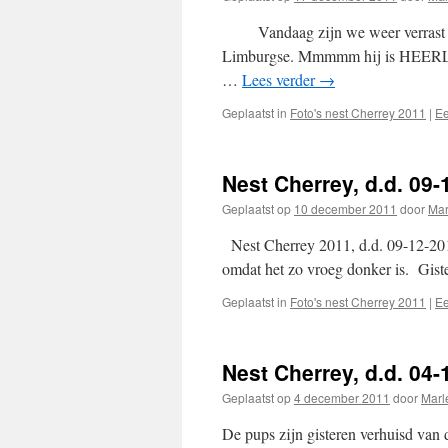
Vandaag zijn we weer verrast met
Limburgse. Mmmmm hij is HEERLI
…
Lees verder
→
Geplaatst in
Foto's nest Cherrey 2011
|
Ee
Nest Cherrey, d.d. 09-
Geplaatst op
10 december 2011
door
Mar
Nest Cherrey 2011, d.d. 09-12-20
omdat het zo vroeg donker is. Gist
Geplaatst in
Foto's nest Cherrey 2011
|
Ee
Nest Cherrey, d.d. 04-
Geplaatst op
4 december 2011
door
Marl
De pups zijn gisteren verhuisd va