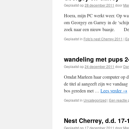
Geplaatst op
28 december 2011
door
Mar
Hoera, mijn PC werkt weer. Op wat i
om Georgey en Garrey in de ‘schijn
zoek naar een nieuw baasje. D
Geplaatst in
Foto's nest Cherrey 2011
|
Ee
wandeling met pups 2
Geplaatst op
24 december 2011
door
Da
Omdat Marleen haar computer op dit
de titel al aangeeft zijn we vandaa
bos gereden met …
Lees verder
→
Geplaatst in
Uncategorized
|
Een reactie 
Nest Cherrey, d.d. 17-
Geplaatst op
17 december 2011
door
Mar