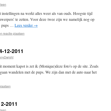
leen
nstellingen na werkt alles weer als van ouds. Hoogste tijd
werpers’ te zetten. Voor deze twee zijn we namelijk nog op
e pups …
Lees verder
→
n reactie plaatsen
4-12-2011
nnyDwight
 moment kapot is zet ik (Monique)deze foto’s op de site. Zoals
g gaan wandelen met de pups. We zijn dan met de auto naar het
plaatsen
12-2011
leen