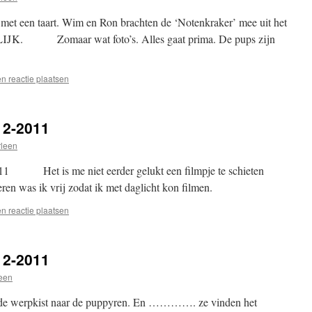
 een taart. Wim en Ron brachten de ‘Notenkraker’ mee uit het
JK. Zomaar wat foto’s. Alles gaat prima. De pups zijn
n reactie plaatsen
12-2011
leen
11 Het is me niet eerder gelukt een filmpje te schieten
eren was ik vrij zodat ik met daglicht kon filmen.
n reactie plaatsen
12-2011
een
n de werpkist naar de puppyren. En …………. ze vinden het