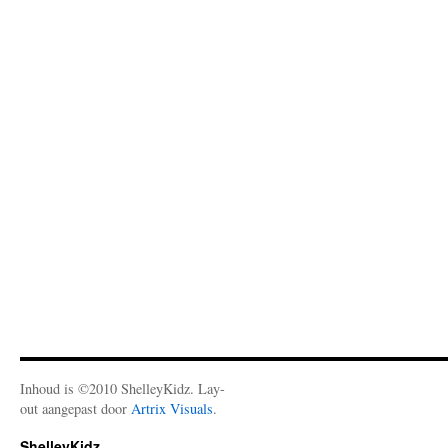
Inhoud is ©2010 ShelleyKidz. Lay-
out aangepast door
Artrix Visuals
.
ShelleyKidz