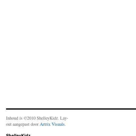
Inhoud is ©2010 ShelleyKidz. Lay-
out aangepast door
Artrix Visuals
.
ShelleyKidz